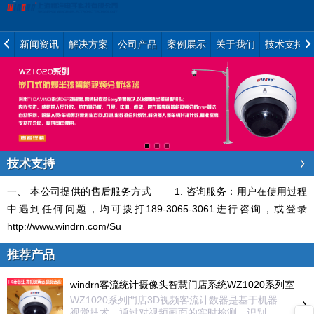
新闻资讯
解决方案
公司产品
案例展示
关于我们
技术支持
技术支持
一、 本公司提供的售后服务方式 1. 咨询服务：用户在使用过程
中遇到任何问题，均可拨打189-3065-3061进行咨询，或登录
http://www.windrn.com/Su
推荐产品
windrn客流统计摄像头智慧门店系统WZ1020系列室
内款3D视频客流计数器智能分析
WZ1020系列門店3D视频客流计数器是基于机器
视觉技术，通过对视频画面的实时检测、识别、