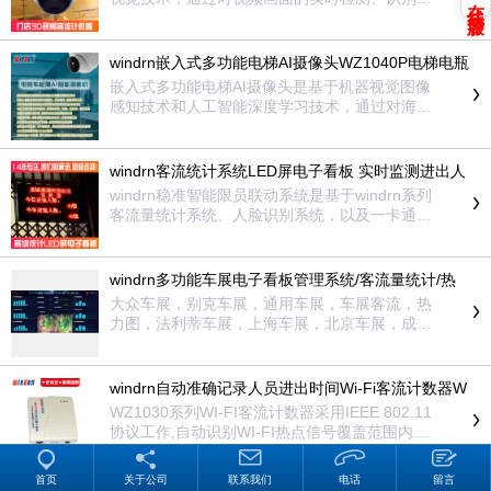
在线客服
跟踪和判断，从而实现对人员、车辆等目标的进
出方向进行识别，并分别对进、出数量进行准确
统计。设备采用工业级设计，内嵌先进、成熟的
windrn嵌入式多功能电梯AI摄像头WZ1040P电梯电瓶
智能视频分析DSP算法，稳定、可靠，抗干扰能
车阻车系统
嵌入式多功能电梯AI摄像头是基于机器视觉图像
力强，准确度高。
感知技术和人工智能深度学习技术，通过对海量
数据的深度学习，获取电瓶车特征，建立电瓶车
图像模型。在机器视觉图像场景中，通过成熟、
领先的深度学习目标检测算法，依据电瓶车图像
windrn客流统计系统LED屏电子看板 实时监测进出人
模型，实时检测、分析、识别视频画面中的电瓶
数超员预防联动
windrn稳准智能限员联动系统是基于windrn系列
车目标，从而实现对电瓶车进入电梯的实时监
客流量统计系统、人脸识别系统，以及一卡通门
控。
禁系统数据，实时监测各区域在各时段对应的在
场驻留人数，以确保各时段的安全承载量。若监
测数据一旦达到额定承载量，系统则实时输出控
windrn多功能车展电子看板管理系统/客流量统计/热
制信号，从而实现对闸机、人脸机、门禁等设备
力分析/意向客流分析
大众车展，别克车展，通用车展，车展客流，热
终端的开闸/开门动作进行控制，预警时系统可输
力图，法利蒂车展，上海车展，北京车展，成都
出语音提示，同时LED屏上“在场人数”变成红色、
车展，全国车展，车展热力图，车展人流，车展
闪动显示。
人流分析
windrn自动准确记录人员进出时间Wi-Fi客流计数器W
Z1030
WZ1030系列WI-FI客流计数器采用IEEE 802.11
协议工作,自动识别WI-FI热点信号覆盖范围内已
经开启Wi-Fi功能的智能手机、Pad等设备终端，
并且在不需要接入该WI-FI热点网络的情况即可识
首页
关于公司
联系我们
电话
留言
别设备终端的ID地址和信号强度等信息，从而实