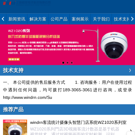
新闻资讯
解决方案
公司产品
案例展示
关于我们
技术支持
技术支持
一、 本公司提供的售后服务方式 1. 咨询服务：用户在使用过程
中遇到任何问题，均可拨打189-3065-3061进行咨询，或登录
http://www.windrn.com/Su
推荐产品
windrn客流统计摄像头智慧门店系统WZ1020系列室
内款3D视频客流计数器智能分析
WZ1020系列門店3D视频客流计数器是基于机器
视觉技术，通过对视频画面的实时检测、识别、