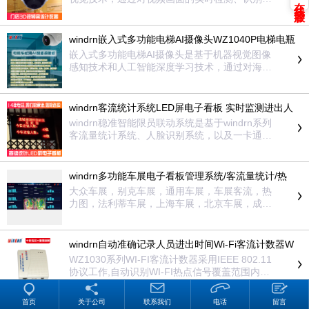
在线客服
跟踪和判断，从而实现对人员、车辆等目标的进
出方向进行识别，并分别对进、出数量进行准确
统计。设备采用工业级设计，内嵌先进、成熟的
windrn嵌入式多功能电梯AI摄像头WZ1040P电梯电瓶
智能视频分析DSP算法，稳定、可靠，抗干扰能
车阻车系统
嵌入式多功能电梯AI摄像头是基于机器视觉图像
力强，准确度高。
感知技术和人工智能深度学习技术，通过对海量
数据的深度学习，获取电瓶车特征，建立电瓶车
图像模型。在机器视觉图像场景中，通过成熟、
领先的深度学习目标检测算法，依据电瓶车图像
windrn客流统计系统LED屏电子看板 实时监测进出人
模型，实时检测、分析、识别视频画面中的电瓶
数超员预防联动
windrn稳准智能限员联动系统是基于windrn系列
车目标，从而实现对电瓶车进入电梯的实时监
客流量统计系统、人脸识别系统，以及一卡通门
控。
禁系统数据，实时监测各区域在各时段对应的在
场驻留人数，以确保各时段的安全承载量。若监
测数据一旦达到额定承载量，系统则实时输出控
windrn多功能车展电子看板管理系统/客流量统计/热
制信号，从而实现对闸机、人脸机、门禁等设备
力分析/意向客流分析
大众车展，别克车展，通用车展，车展客流，热
终端的开闸/开门动作进行控制，预警时系统可输
力图，法利蒂车展，上海车展，北京车展，成都
出语音提示，同时LED屏上“在场人数”变成红色、
车展，全国车展，车展热力图，车展人流，车展
闪动显示。
人流分析
windrn自动准确记录人员进出时间Wi-Fi客流计数器W
Z1030
WZ1030系列WI-FI客流计数器采用IEEE 802.11
协议工作,自动识别WI-FI热点信号覆盖范围内已
经开启Wi-Fi功能的智能手机、Pad等设备终端，
并且在不需要接入该WI-FI热点网络的情况即可识
首页
关于公司
联系我们
电话
留言
别设备终端的ID地址和信号强度等信息，从而实